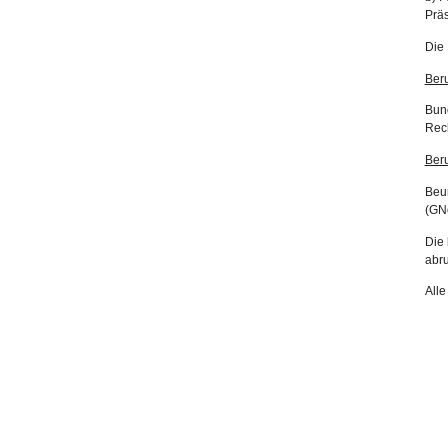
Präs
Die
Ber
Bun
Rech
Beru
Beur
(GNo
Die 
abru
All