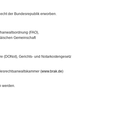
echt der Bundesrepublik erworben.
hanwaltsordnung (FAO),
päischen Gemeinschaft
e (DONot), Gerichts- und Notarkostengesetz
ndesrechtsanwaltskammer (
www.brak.de
)
n werden.