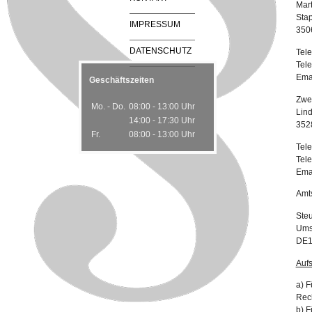
Mart
Stap
IMPRESSUM
350
DATENSCHUTZ
Tele
Tele
Ema
Geschäftszeiten
Zwei
Mo. - Do.
08:00 - 13:00 Uhr
Lin
14:00 - 17:30 Uhr
352
Fr.
08:00 - 13:00 Uhr
Tele
Tele
Ema
Amts
Ste
Ums
DE1
Auf
a) F
Rec
b) F