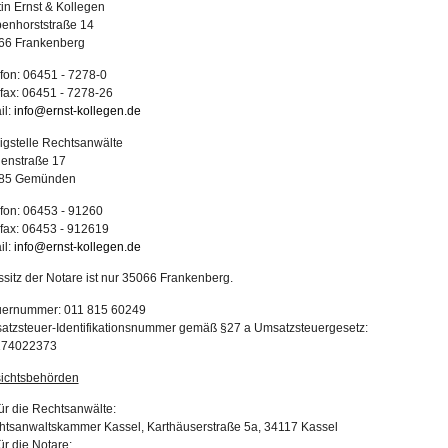
in Ernst & Kollegen
enhorststraße 14
66 Frankenberg
fon: 06451 - 7278-0
fax: 06451 - 7278-26
il:
info@ernst-kollegen.de
gstelle Rechtsanwälte
denstraße 17
85 Gemünden
fon: 06453 - 91260
fax: 06453 - 912619
il:
info@ernst-kollegen.de
sitz der Notare ist nur 35066 Frankenberg.
uernummer: 011 815 60249
atzsteuer-Identifikationsnummer gemäß §27 a Umsatzsteuergesetz:
74022373
sichtsbehörden
ür die Rechtsanwälte:
htsanwaltskammer Kassel, Karthäuserstraße 5a, 34117 Kassel
ür die Notare: